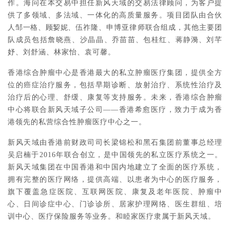
作。海问在本交易中担任新风天域的交易法律顾问，为客户提
供了多领域、多法域、一体化的高质量服务。项目团队由合伙
人
邹一格、
顾㛃妮、
伍祚隆、申博亚律师联合组成，其他主要团
队成员包括
詹晓燕、沙晶晶、
乔苗苗、
包桂红、
蒋静漪、
刘芊
妤、刘舒涵、林家怡、袁可馨
。
香港综合肿瘤中心是香港最大的私立肿瘤医疗集团，提供全方
位的癌症治疗服务，包括早期诊断、放射治疗、系统性治疗及
治疗后的心理、舒缓、康复等支持服务。未来，香港综合肿瘤
中心将联合新风天域子公司——香港希愈医疗，致力于成为香
港领先的私营综合性肿瘤医疗中心之一。
新风天域由香港前财政司司长梁锦松和黑石集团前董事总经理
吴启楠于2016年联合创立，是中国领先的私立医疗系统之一。
新风天域集团在中国香港和中国内地建立了全面的医疗系统，
拥有完整的医疗网络，提供高端、以患者为中心的医疗服务，
旗下覆盖急症医院、互联网医院、康复及老年医院、肿瘤中
心、日间诊症中心、门诊诊所、居家护理网络、医生群组、培
训中心、医疗保险服务等业务。和睦家医疗隶属于新风天域。