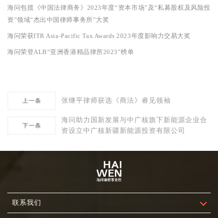
海问包揽《中国法律商务》2023年度“资本市场”及“私募股权及风险投
资”领域“杰出中国律师事务所”大奖
海问荣获ITR Asia-Pacific Tax Awards 2023年度影响力交易大奖
海问荣登ALB“亚洲香港精品律所2023”榜单
张继平律师获选《商法》睿见领袖
上一条
海问助力国新发展与中广核旗下新能源企业合
下一条
资设立中广核新疆新能源投资有限公司
联系我们
2024年12月20日，汤森路透旗下《亚洲法律杂志》（ALB）公