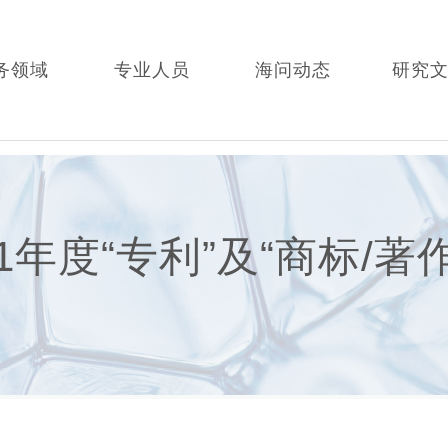
务领域
专业人员
海问动态
研究
21年度“专利”及“商标/著