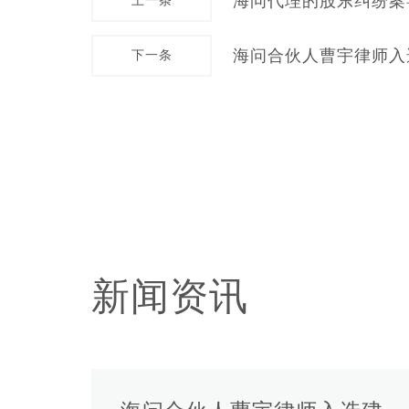
海问代理的股东纠纷案
上一条
海问合伙人曹宇律师入
下一条
新闻资讯