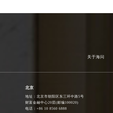
近日，汤森路透旗下的《亚洲法律杂志》（Asian Legal Bus
（三类）律所”。
海问在知识产权业务上秉承专业化的发展方向，业务领域涉及专利
关于海问
正当竞争等问题。团队核心成员均具有非常丰富的知识产权纠纷解
精神，以及取得的良好效果，得到越来越多客户的认同。目前，海
特色的全方位的知识产权法律服务体系。海问的专利领域在2020年的
选中专利、商标领域同时获得推荐（均为第三序列）。
北京
地址：北京市朝阳区东三环中路5号
财富金融中心20层(邮编100020)
电话：+86 10 8560 6888