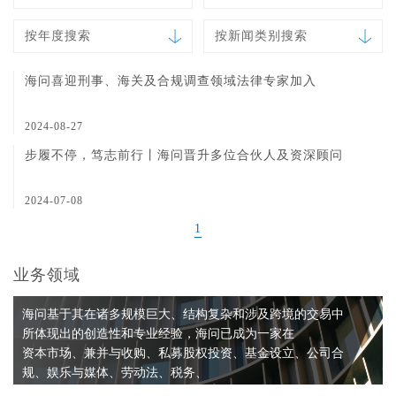
按年度搜索
按新闻类别搜索
海问喜迎刑事、海关及合规调查领域法律专家加入
2024-08-27
步履不停，笃志前行丨海问晋升多位合伙人及资深顾问
2024-07-08
1
业务领域
海问基于其在诸多规模巨大、结构复杂和涉及跨境的交易中
所体现出的创造性和专业经验，海问已成为一家在
资本市场、兼并与收购、私募股权投资、基金设立、公司合
规、娱乐与媒体、劳动法、税务、
资产证券化、银行与融资、破产重整、反垄断与竞争法、知