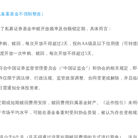
已备案基金不强制整改）
确了私募证券基金申赎开放频率及份额锁定期，具体而言：
申购、赎回，每次开放不得超过2天，投向AA级及以下信用债（可转债
季度开放一次申购、赎回，每次开放不得超过5天。
符合中国证券监督管理委员会（“中国证监会”）和协会的相关规定，即
件仅限于因法律、行政法规、监管政策调整、合同变更或解除，并且临
日需通知全体投资者。
定期或短期赎回费用安排，赎回费用归属基金财产。《运作指引》未明
于市场平均水平，可能在基金备案时受到协会质疑，被认为存在变相规
得少于6个月（且不得通过设置短期赎回费用的方式进行豁免）。这与