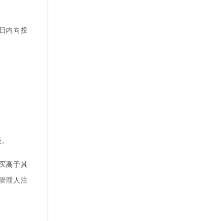
作日内向投
级。
买高于其
管理人注