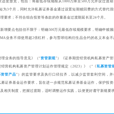
适度放宽，包括：将最低存续规模从1000万降至500万元并设过渡
短为3个月，同时允许私募证券基金通过设置短期赎回费的方式替代强
理要求；不符合组合投资等条款的存量基金过渡期延长至24个月。
新增要点包括但不限于：明确500万元最低存续规模要求，明确申赎频
与DMA业务不得使用超2倍杠杆，参与雪球结构衍生品合约的名义本金
理业务的指导意见》（“
资管新规
”）《证券期货经营机构私募资产管
货经营机构私募资产管理计划运作管理规定（2023）》（“《
私募资管
募资管产品
”）的监管要求及执行口径拉齐，以减少监管套利空间，并
私募证券基金运作要求，旨在进一步规范私募证券基金运作，保护投资
件及相关制度，把握过渡期，适时调整运作实践，以便更好遵守新规要