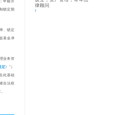
期；申赎开
律顾问
制锁定期
率、锁定
不超基金净
理业务管
规定
》”）
在此基础
者合法权
求。