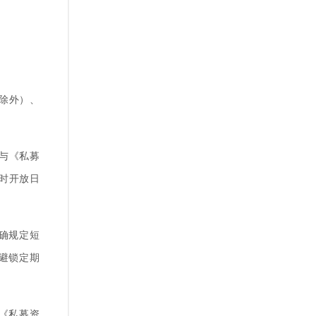
除外）、
与《私募
时开放日
确规定短
避锁定期
《私募资