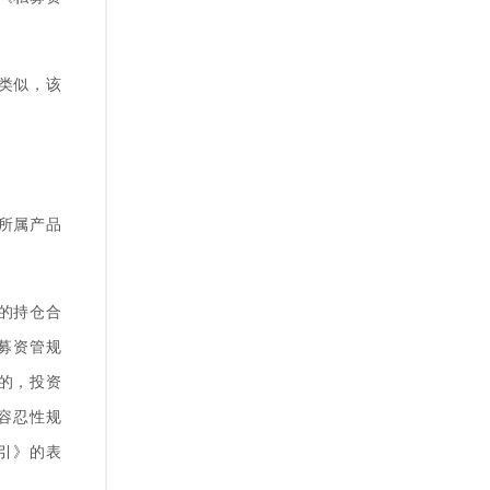
类似，该
所属产品
的持仓合
私募资管规
的，投资
容忍性规
指引》的表