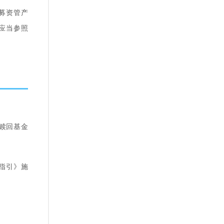
募资管产
应当参照
赎回基金
作指引》施