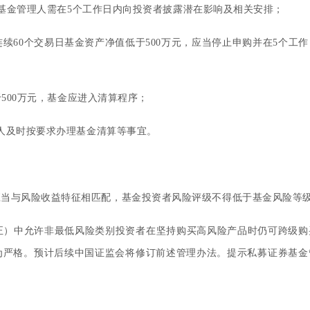
募基金管理人需在5个工作日内向投资者披露潜在影响及相关安排；
连续60个交易日基金资产净值低于500万元，应当停止申购并在5个工
500万元，基金应进入清算程序；
人及时按要求办理基金清算等事宜。
应当与风险收益特征相匹配，基金投资者风险评级不得低于基金风险等
修正）中允许非最低风险类别投资者在坚持购买高风险产品时仍可跨级购
为严格。预计后续中国证监会将修订前述管理办法。提示私募证券基金