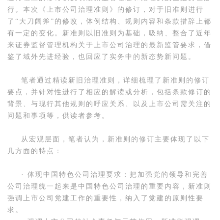
行。本次《上市公司治理准则》的修订，对于旧准则进行
了“大刀阔斧”的修改，体例结构、规则内容和条款措辞上都
有一定的变化。新准则以旧准则为基础，吸纳、整合了近年
来证券监督管理机构关于上市公司治理的最新监管要求，借
鉴了域外先进经验，也回应了实务中的新态势新问题。
笔者通过精读新旧治理准则，详细梳理了新准则的修订
要点，并针对性进行了相应的解读或分析，包括条款修订的
背景、与现行其他规则的呼应关系、以及上市公司需关注的
问题和事项等，供读者参考。
从宏观层面，笔者认为，新准则的修订主要体现了以下
几方面的特点：
· 体现中国特色公司治理要求：把加强党的领导和完善
公司治理统一起来是中国特色公司治理的重要内容，新准则
强调上市公司党建工作的重要性，纳入了党建的原则性要
求。