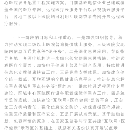
心医院设备配置工程实施方案。目前基础电信企业已建成覆
盖全国的医疗专网、远程医疗云服务平台以及视频云服务平
台，各地二级以上医院均可利用互联网或者专网开展远程医
疗服务。
· 下一阶段的目标和工作重心。一是加强组织督导。着
力推动实现二级以上医院普遍提供线上服务、三级医院实现
院内信息互通共享等“硬任务”。二是深化惠民应用。督促指
导各地、各医疗机构进一步细化落实便民惠民措施。推进远
程医疗全覆盖，加快电子健康卡普及与融合应用，持续推进
信息化支撑健康扶贫工作。三是完善支撑体系。加快建立健
全统一权威、互联互通的全民健康信息平台，推进信息化标
准重点领域和重点任务等“硬约束”，继续推进远程医疗专网
建设、区域中心医院医疗设备配置保障等重点工作。四是筑
牢监管底线。加快建设“互联网+医疗健康”监管平台，压实
第三方机构责任，强化信息安全防护，确保遵循医疗规律、
注重医疗质量和医疗安全。五是开展试点示范。基于鼓励创
新、包容审慎的原则，在国家卫健委与宁夏共建“互联网+医
疗健康”示范区的基础上，鼓励有关省份认真开展试点示