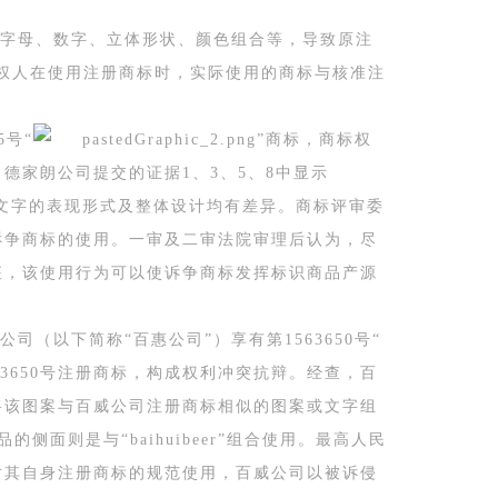
字母、数字、立体形状、颜色组合等，导致原注
标权人在使用注册商标时，实际使用的商标与核准注
5号“
”商标，商标权
德家朗公司提交的证据1、3、5、8中显示
图形、文字的表现形式及整体设计均有差异。商标评审委
诉争商标的使用。一审及二审法院审理后认为，尽
征，该使用行为可以使诉争商标发挥标识商品产源
（以下简称“百惠公司”）享有第1563650号“
3650号注册商标，构成权利冲突抗辩。经查，百
将该图案与百威公司注册商标相似的图案或文字组
品的侧面则是与“baihuibeer”组合使用。最高人民
对其自身注册商标的规范使用，百威公司以被诉侵