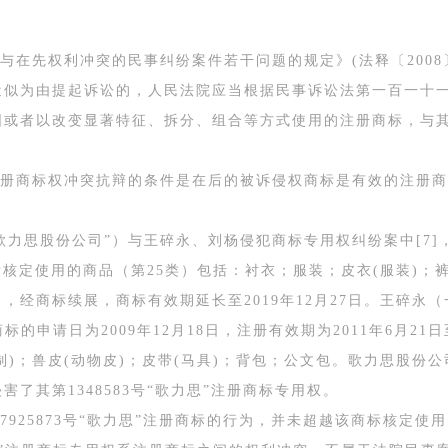
在先权利冲突的民事纠纷案件若干问题的规定》(法释〔2008
近似为由提起诉讼的，人民法院应当根据民事诉讼法第一百一十
围或者以改变显著特征、拆分、组合等方式使用的注册商标，与
册商标权冲突抗辩的条件是在后的被诉侵权商标是有效的注册商
力思股份公司”）与王碎永、刘杨侵犯商标专用权纠纷案中[7]，歌
标核定使用的商品（第25类）包括：衬衣；服装；皮衣(服装)
27日，经商标续展，商标有效期延长至2019年12月27日。王碎永（一
的申请日为2009年12月18日，注册有效期为2011年6月21日
制)；兽皮(动物皮)；皮带(马具)；背包；公文包。歌力思股份
了其第1348583号“歌力思”注册商标专用权。
7925873号“歌力思”注册商标的行为，并未超越该商标核定