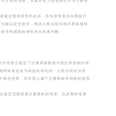
事案件主管的范围，本案对歌力思股份公司与王碎永
或裁定驳回原告的起诉，告知原告首先向商标行
依法被认定无效后，再由人民法院对相关商标侵权
为是否构成商标侵权作出实体判断。
的但书部分规定了注册商标权利冲突抗辩的例外情
相同或者近似为由提起诉讼的，人民法院应当受
不规范使用，其本质上属于注册商标专用权的滥用
超出核定范围使用注册商标的情形，以及商标使用