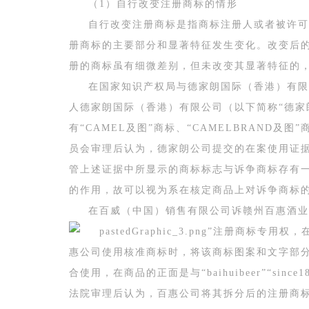
（1）自行改变注册商标的情形
自行改变注册商标是指商标注册人或者被许可
册商标的主要部分和显著特征发生变化。改变后的
册的商标虽有细微差别，但未改变其显著特征的，
在国家知识产权局与德家朗国际（香港）有限公司
人德家朗国际（香港）有限公司（以下简称“德家
有“CAMEL及图”商标、“CAMELBRAND
员会审理后认为，德家朗公司提交的在案使用证
管上述证据中所显示的商标标志与诉争商标存有
的作用，故可以视为系在核定商品上对诉争商标
在百威（中国）销售有限公司诉赣州百惠酒业有
”注册商标专用权，
惠公司使用核准商标时，将该商标图案和文字部
合使用，在商品的正面是与“baihuibeer”“si
法院审理后认为，百惠公司将其拆分后的注册商