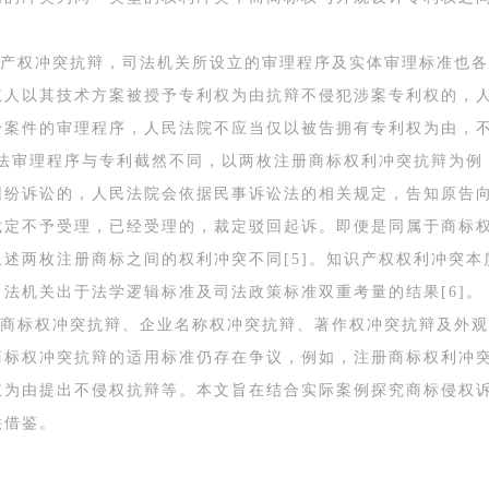
产权冲突抗辩，司法机关所设立的审理程序及实体审理标准也各
人以其技术方案被授予专利权为由抗辩不侵犯涉案专利权的，人
纷案件的审理程序，人民法院不应当仅以被告拥有专利权为由，
司法审理程序与专利截然不同，以两枚注册商标权利冲突抗辩为
纷诉讼的，人民法院会依据民事诉讼法的相关规定，告知原告向
裁定不予受理，已经受理的，裁定驳回起诉。即便是同属于商标
述两枚注册商标之间的权利冲突不同[5]。知识产权权利冲突
法机关出于法学逻辑标准及司法政策标准双重考量的结果[6]。
商标权冲突抗辩、企业名称权冲突抗辩、著作权冲突抗辩及外观
商标权冲突抗辩的适用标准仍存在争议，例如，注册商标权利冲
权为由提出不侵权抗辩等。本文旨在结合实际案例探究商标侵权
供借鉴。