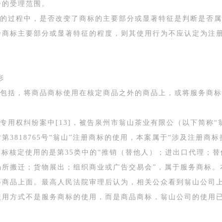
讼的受理范围。
的过程中，是否改变了商标的主要部分或显著特征是判断是否属
册商标主要部分或显著特征的程度，则其使用行为不应认定为注
。
形
包括，将商品商标使用在核定商品之外的商品上，或将服务商标
专用权纠纷案中[13]，被告泉州市翁山茶业有限公（以下简称“
3818765号“翁山”注册商标的使用，本案属于“涉及注册商
册商标核定使用的是第35类中的“推销（替他人）；进出口代理
场所搬迁；货物展出；组织商业或广告交易会”，属于服务商标。
等商品上面。最高人民法院审理后认为，相关公众看到翁山公司
用方式不是服务商标的使用，而是商品商标，翁山公司的使用已经