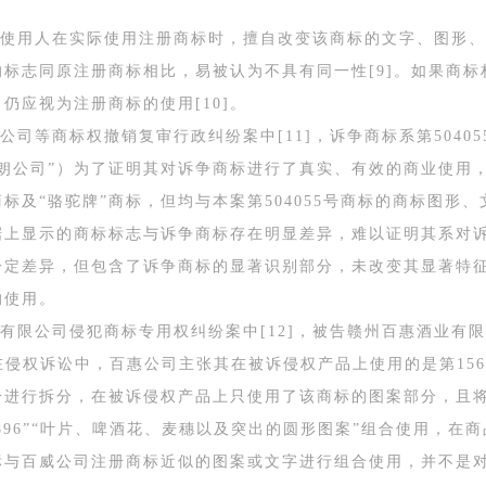
使用人在实际使用注册商标时，擅自改变该商标的文字、图形、
标志同原注册商标相比，易被认为不具有同一性[9]。如果商
仍应视为注册商标的使用[10]。
等商标权撤销复审行政纠纷案中[11]，诉争商标系第50405
朗公司”）为了证明其对诉争商标进行了真实、有效的商业使用，
及图”商标及“骆驼牌”商标，但均与本案第504055号商标的商标
据上显示的商标标志与诉争商标存在明显差异，难以证明其系对
一定差异，但包含了诉争商标的显著识别部分，未改变其显著特
的使用。
限公司侵犯商标专用权纠纷案中[12]，被告赣州百惠酒业有限公司
在侵权诉讼中，百惠公司主张其在被诉侵权产品上使用的是第156
分进行拆分，在被诉侵权产品上只使用了该商标的图案部分，且
nce1896”“叶片、啤酒花、麦穗以及突出的圆形图案”组合使用，在商
标与百威公司注册商标近似的图案或文字进行组合使用，并不是