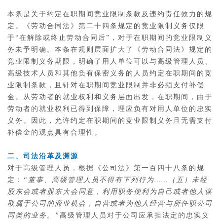
本条是关于约定在职期间竞业限制条款及违约责任效力的规
定。《劳动合同法》第二十四条规定的竞业限制义务仅限
于“在解除或终止劳动合同后”，对于在职期间的竞业限制义
务未予明确。本条在规则层面扩大了《劳动合同法》规定的
竞业限制义务期限，明确了用人单位可以与高级管理人员、
高级技术人员和其他负有保密义务的人员约定在职期间的竞
业限制条款，且针对在职期间竞业限制并非必须支付补偿
金。从劳动者的就业权利和义务层面出发，在职期间，由于
劳动者的就业权利已得到保障，理应负有对用人单位的忠实
义务。因此，允许约定在职期间的竞业限制义务且无需支付
补偿金的观点具有合理性。
二、司法沿革及渊源
对于高级管理人员，根据《公司法》第一百四十八条的规
定：
“董事、高级管理人员不得有下列行为……（五）未经
股东会或者股东大会同意，利用职务便利为自己或者他人谋
取属于公司的商业机会，自营或者为他人经营与所任职公司
同类的业务。”
高级管理人员对于公司应承担法定的忠实义