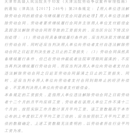
天津市高级人民法院关于印发《天津法院劳动争议案件审理指南》
的通知（津高法【2017】246号）第28条规定：
【用人单位违法解
除劳动合同的赔偿金与继续履行竞合问题的处理】用人单位违法解
除劳动合同，劳动者要求继续履行合同并主张用人单位支付赔偿金
及因违法解除劳动合同而导致的工资损失的，应当区分以下情况分
别处理：（1）劳动合同具备继续履行条件的，应当判决双方继续履
行劳动合同，同时还应当判决用人单位向劳动者支付自违法解除劳
动合同之日起至判决生效之日止的工资损失；（3）劳动合同虽然具
备继续履行条件，但已在劳动仲裁或者法院审理期间届满的，不应
当再判决继续履行劳动合同，而应当判决用人单位向劳动者支付自
违法解除劳动合同之日起至劳动合同届满之日止的工资损失。同
时，还应当判令用人单位向劳动者支付合同到期终止的经济补偿
金，不宜再判决用人单位向劳动者支付赔偿金。
本条规定的工资损失，是指用人单位违法解除劳动合同之日前劳动
者十二个月的月平均应得工资，劳动者在该用人单位工作不满十二
个月的，按照实际工作月数计算月平均工资。该工资数额高于本市
公布的上年度职工月平均工资三倍的，应当按照职工月平均工资三
倍的数额确定。上述工资数额无法查明的，以劳动者所在行业平均
工资为准。