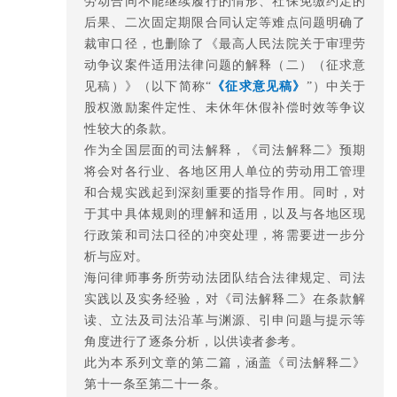
劳动合同不能继续履行的情形、社保免缴约定的
后果、二次固定期限合同认定等难点问题明确了
裁审口径，也删除了《最高人民法院关于审理劳
动争议案件适用法律问题的解释（二）（征求意
见稿）》（以下简称“
《征求意见稿》
”）中关于
股权激励案件定性、未休年休假补偿时效等争议
性较大的条款。
作为全国层面的司法解释，《司法解释二》预期
将会对各行业、各地区用人单位的劳动用工管理
和合规实践起到深刻重要的指导作用。同时，对
于其中具体规则的理解和适用，以及与各地区现
行政策和司法口径的冲突处理，将需要进一步分
析与应对。
海问律师事务所劳动法团队结合法律规定、司法
实践以及实务经验，对《司法解释二》在条款解
读、立法及司法沿革与渊源、引申问题与提示等
角度进行了逐条分析，以供读者参考。
此为本系列文章的第二篇，涵盖《司法解释二》
第十一条至第二十一条。