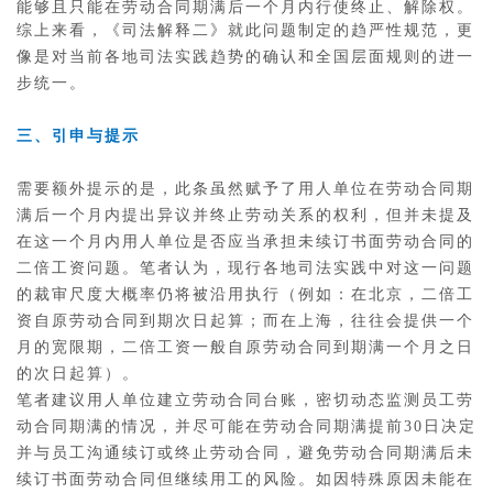
能够且只能在劳动合同期满后一个月内行使终止、解除权。
综上来看，《司法解释二》就此问题制定的趋严性规范，更
像是对当前各地司法实践趋势的确认和全国层面规则的进一
步统一。
三、引申与提示
需要额外提示的是，此条虽然赋予了用人单位在劳动合同期
满后一个月内提出异议并终止劳动关系的权利，但并未提及
在这一个月内用人单位是否应当承担未续订书面劳动合同的
二倍工资问题。笔者认为，现行各地司法实践中对这一问题
的裁审尺度大概率仍将被沿用执行（例如：在北京，二倍工
资自原劳动合同到期次日起算；而在上海，往往会提供一个
月的宽限期，二倍工资一般自原劳动合同到期满一个月之日
的次日起算）。
笔者建议用人单位建立劳动合同台账，密切动态监测员工劳
动合同期满的情况，并尽可能在劳动合同期满提前30日决定
并与员工沟通续订或终止劳动合同，避免劳动合同期满后未
续订书面劳动合同但继续用工的风险。如因特殊原因未能在