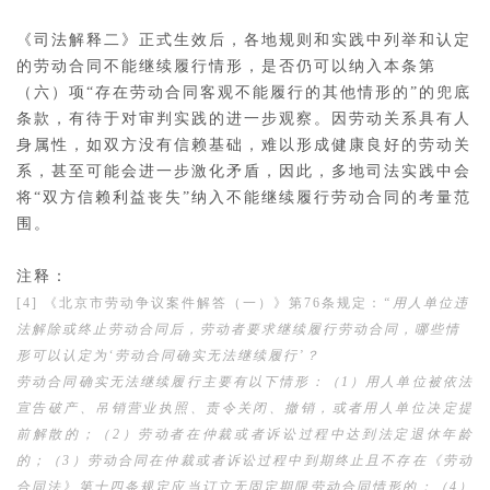
《司法解释二》正式生效后，各地规则和实践中列举和认定
的劳动合同不能继续履行情形，是否仍可以纳入本条第
（六）项“存在劳动合同客观不能履行的其他情形的”的兜底
条款，有待于对审判实践的进一步观察。因劳动关系具有人
身属性，如双方没有信赖基础，难以形成健康良好的劳动关
系，甚至可能会进一步激化矛盾，因此，多地司法实践中会
将“双方信赖利益丧失”纳入不能继续履行劳动合同的考量范
围。
注释：
[4] 《北京市劳动争议案件解答（一）》第76条规定：
“用人单位违
法解除或终止劳动合同后，劳动者要求继续履行劳动合同，哪些情
形可以认定为‘劳动合同确实无法继续履行’？
劳动合同确实无法继续履行主要有以下情形：（1）用人单位被依法
宣告破产、吊销营业执照、责令关闭、撤销，或者用人单位决定提
前解散的；（2）劳动者在仲裁或者诉讼过程中达到法定退休年龄
的；（3）劳动合同在仲裁或者诉讼过程中到期终止且不存在《劳动
合同法》第十四条规定应当订立无固定期限劳动合同情形的；（4）