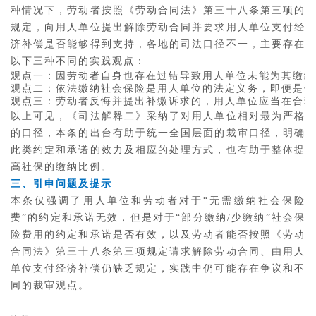
种情况下，劳动者按照《劳动合同法》第三十八条第三项的
规定，向用人单位提出解除劳动合同并要求用人单位支付经
济补偿是否能够得到支持，各地的司法口径不一，主要存在
以下三种不同的实践观点：
观点一：因劳动者自身也存在过错导致用人单位未能为其缴纳社
观点二：依法缴纳社会保险是用人单位的法定义务，即便是劳
观点三：劳动者反悔并提出补缴诉求的，用人单位应当在合理
以上可见，《司法解释二》采纳了对用人单位相对最为严格
的口径，本条的出台有助于统一全国层面的裁审口径，明确
此类约定和承诺的效力及相应的处理方式，也有助于整体提
高社保的缴纳比例。
三、引申问题及提示
本条仅强调了用人单位和劳动者对于“无需缴纳社会保险
费”的约定和承诺无效，但是对于“部分缴纳/少缴纳”社会保
险费用的约定和承诺是否有效，以及劳动者能否按照《劳动
合同法》第三十八条第三项规定请求解除劳动合同、由用人
单位支付经济补偿仍缺乏规定，实践中仍可能存在争议和不
同的裁审观点。