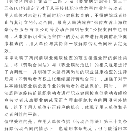
《劳动合同法》第四十二条[5]及《职业病防治法》第三十
五条[6]均规定了对于从事接触职业病危害作业的劳动者，
用人单位对未进行离岗时职业健康检查的，不得解除或者终
止与其订立的劳动合同。最高人民法院在“张传杰诉上海敬
豪劳务服务有限公司等劳动合同纠纷案”公报案例中也明
确，从事接触职业病危害作业的劳动者未进行离岗前职业健
康检查的，用人单位与其协商一致解除劳动合同应认定无
效。
本条明确了离岗前职业健康检查的范围覆盖全部的解除类
型，将《劳动合同法》与《职业病防治法》的相关规定进行
了协调统一，并明确了未进行离岗前的职业健康检查的法律
后果（即劳动者有权主张继续履行劳动合同），加强了对于
从事接触职业病危害作业的劳动者的权益保护。同时，一审
法庭辩论终结前组织劳动者进行职业健康检查但劳动者经检
查劳动者未患职业病或无正当理由拒绝检查的两项例外情
形，给予了用人单位补正程序的机会，体现了用人单位和劳
动者利益的平衡。
值得关注的是，在用人单位依据《劳动合同法》第三十九条
解除劳动合同的情形下，也适用本条规定，但可能适用本