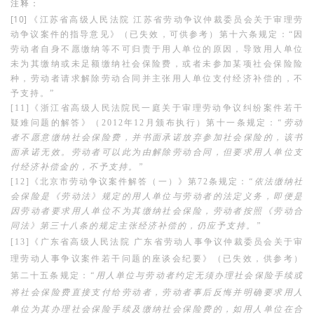
注释：
[10]
《江苏
省高级人民法院 江苏省劳动争议仲裁委员会关于审理劳
动争议案件的指导意见》（已失效，可供参考）第十六条规定：
“因
劳动者自身不愿缴纳等不可归责于用人单位的原因，导致用人单位
未为其缴纳或未足额缴纳社会保险费，或者未参加某项社会保险险
种，劳动者请求解除劳动合同并主张用人单位支付经济补偿的，不
予支持。”
[11]《浙江省高级人民法院民一庭关于审理劳动争议纠纷案件若干
疑难问题的解答》（2012年12月颁布执行）第十一条规定：
“劳动
者不愿意缴纳社会保险费，并书面承诺放弃参加社会保险的，该书
面承诺无效。劳动者可以此为由解除劳动合同，但要求用人单位支
付经济补偿金的，不予支持。”
[12]《北京市劳动争议案件解答（一）》第72条规定：
“依法缴纳社
会保险是《劳动法》规定的用人单位与劳动者的法定义务，即便是
因劳动者要求用人单位不为其缴纳社会保险，劳动者按照《劳动合
同法》第三十八条的规定主张经济补偿的，仍应予支持。”
[13]《广东省高级人民法院 广东省劳动人事争议仲裁委员会关于审
理劳动人事争议案件若干问题的座谈会纪要》（已失效，供参考）
第二十五条规定：
“用人单位与劳动者约定无须办理社会保险手续或
将社会保险费直接支付给劳动者，劳动者事后反悔并明确要求用人
单位为其办理社会保险手续及缴纳社会保险费的，如用人单位在合