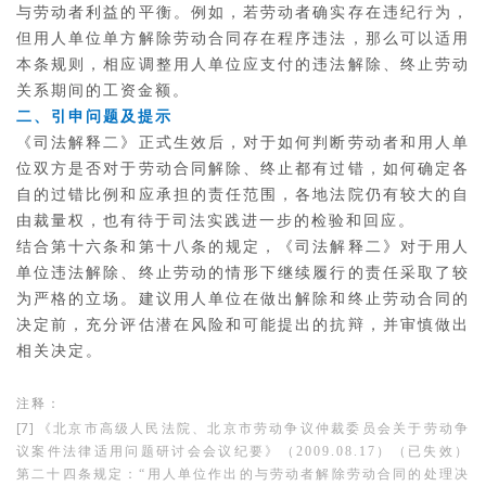
与劳动者利益的平衡。例如，若劳动者确实存在违纪行为，
但用人单位单方解除劳动合同存在程序违法，那么可以适用
本条规则，相应调整用人单位应支付的违法解除、终止劳动
关系期间的工资金额。
二、引申问题及提示
《司法解释二》正式生效后，对于如何判断劳动者和用人单
位双方是否对于劳动合同解除、终止都有过错，如何确定各
自的过错比例和应承担的责任范围，各地法院仍有较大的自
由裁量权，也有待于司法实践进一步的检验和回应。
结合第十六条和第十八条的规定，《司法解释二》对于用人
单位违法解除、终止劳动的情形下继续履行的责任采取了较
为严格的立场。建议用人单位在做出解除和终止劳动合同的
决定前，充分评估潜在风险和可能提出的抗辩，并审慎做出
相关决定。
注释：
[7]
《北京市高级人民法院、北京市劳动争议仲裁委员会关于劳动争
议案件法律适用问题研讨会会议纪要》（2009.08.17）（已失效）
第二十四条规定：
“用人单位作出的与劳动者解除劳动合同的处理决