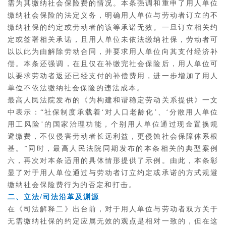
需为其缴纳社会保险费的情况。本条强调和重申了用人单位
缴纳社会保险的法定义务，明确用人单位与劳动者订立的不
缴纳社保的约定或劳动者的该等承诺无效。一旦订立相关约
定或签署相关承诺，且用人单位未依法缴纳社保，劳动者可
以以此为由解除劳动合同，并要求用人单位向其支付经济补
偿。本条还强调，在且仅在补缴完社会保险后，用人单位可
以要求劳动者返还已经支付的补偿费用，进一步增加了用人
单位不依法缴纳社会保险的违法成本。
最高人民法院发布的《为构建和谐稳定劳动关系提供》一文
中表示：“社保制度承载着‘对人口老龄化’、‘分散用人单位
用工风险’的国家治理功能，个别用人单位通过现金置换规
避缴费，不仅侵害劳动者长远利益，更侵蚀社会保障体系根
基。”同时，最高人民法院同期发布的本条相关的典型案例
六，再次对本条适用的具体情形提供了示例。由此，本条彰
显了对于用人单位通过与劳动者订立约定或承诺的方式规避
缴纳社会保险费行为的否定和打击。
二、立法/司法沿革及渊源
在《司法解释二》出台前，对于用人单位与劳动者双方关于
无需缴纳社保的约定应属无效的观点是相对一致的，但在这