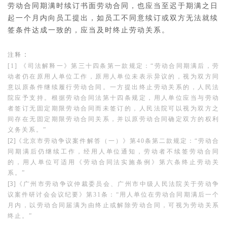
劳动合同期满时续订书面劳动合同，也应当至迟于期满之日
起一个月内向员工提出，如员工不同意续订或双方无法就续
签条件达成一致的，应当及时终止劳动关系。
：
注释
[1]
《司法解释一》第三十四条第一款规定：
“劳动合同期满后，劳
动者仍在原用人单位工作，原用人单位未表示异议的，视为双方同
意以原条件继续履行劳动合同。一方提出终止劳动关系的，人民法
院应予支持。根据劳动合同法第十四条规定，用人单位应当与劳动
者签订无固定期限劳动合同而未签订的，人民法院可以视为双方之
间存在无固定期限劳动合同关系，并以原劳动合同确定双方的权利
义务关系。”
[2]
《北京市劳动争议案件解答（一）》第40条第二款规定：
“劳动合
同期满后仍继续工作，经用人单位通知，劳动者不续签劳动合同
的，用人单位可适用《劳动合同法实施条例》第六条终止劳动关
系。”
[3]
《广州市劳动争议仲裁委员会、广州市中级人民法院关于劳动争
议案件研讨会会议纪要》第31条：
“用人单位在劳动合同期满后一个
月内，以劳动合同届满为由终止或解除劳动合同，可视为劳动关系
终止。”