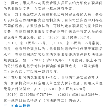
务，因此，用人单位与高级管理人员可以约定细化在职期间
的竞业限制义务，在实践中基本没有争议。
然而，对于高级技术人员和其他负有保密义务的人员，是否
可以约定在职期间的竞业限制义务，目前司法实践中则存在
不同的观点。多数观点认为，可以约定在职期间的竞业限制
义务，在职期间竞业限制义务的正当性来源于特定人员的保
密义务和忠诚义务。如：（2020）京01民终6027号、
（2019）京01民终923号、（2018）京03民终955号案例。
但是，也有部分观点认为，竞业限制违约责任仅限于离职后
承担，在职期间约定劳动者的竞业限制违约责任违反法律法
规的规定。如：（2020）沪01民终5551号案例。以上不同
的司法观点是基于对法律解读的差异而造成，《司法解释
二》出台后，可以统一裁判尺度。
对于在职期间的竞业限制补偿金，各地的司法实践通常认
为，如果协议中未约定用人单位需支付补偿金，则用人单位
无需支付补偿金。如：（2020）京01民终4570号、
（2019）京0105民初7874号、（2021）皖01民终386号。
这一裁判口径也得到了《司法解释二》的确认。
三、引申与提示