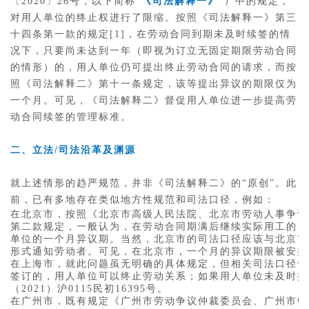
〔2020〕26号，以下简称“
《司法解释一》
”）中的规定，
对用人单位的终止权进行了限缩。按照《司法解释一》第三
十四条第一款的规定[1]，在劳动合同到期未及时续签的情
况下，只要尚未达到一年（即视为订立无固定期限劳动合同
的情形）的，用人单位仍可提出终止劳动合同的请求，而按
照《司法解释二》第十一条规定，该等提出异议的期限仅为
一个月。可见，《司法解释二》督促用人单位进一步提高劳
动合同续签的管理标准。
二、立法/司法沿革及渊源
就上述情形的趋严规范，并非《司法解释二》的“原创”。此
前，已有多地存在类似地方性规范和司法口径，例如：
在北京市，按照《北京市高级人民法院、北京市劳动人事争议仲
第二款规定，一般认为，在劳动合同期满后继续实际用工的，
单位的一个月异议期。当然，北京市的司法口径应该与北京市
形式通知劳动者。可见，在北京市，一个月的异议期限被安排
在上海市，就此问题虽无明确的具体规定，但相关司法口径也
签订的，用人单位可以终止劳动关系；如果用人单位未及时提出
（2021）沪0115民初16395号。
在广州市，既有规定《广州市劳动争议仲裁委员会、广州市中