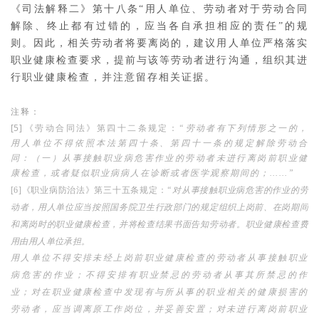
《司法解释二》第十八条“用人单位、劳动者对于劳动合同
解除、终止都有过错的，应当各自承担相应的责任”的规
则。因此，相关劳动者将要离岗的，建议用人单位严格落实
职业健康检查要求，提前与该等劳动者进行沟通，组织其进
行职业健康检查，并注意留存相关证据。
注释：
[5]
《劳动合同法》第四十二条规定：
“劳动者有下列情形之一的，
用人单位不得依照本法第四十条、第四十一条的规定解除劳动合
同：（一）从事接触职业病危害作业的劳动者未进行离岗前职业健
康检查，或者疑似职业病病人在诊断或者医学观察期间的；……”
[6]《职业病防治法》第三十五条规定：
“对从事接触职业病危害的作业的劳
动者，用人单位应当按照国务院卫生行政部门的规定组织上岗前、在岗期间
和离岗时的职业健康检查，并将检查结果书面告知劳动者。职业健康检查费
用由用人单位承担。
用人单位不得安排未经上岗前职业健康检查的劳动者从事接触职业
病危害的作业；不得安排有职业禁忌的劳动者从事其所禁忌的作
业；对在职业健康检查中发现有与所从事的职业相关的健康损害的
劳动者，应当调离原工作岗位，并妥善安置；对未进行离岗前职业