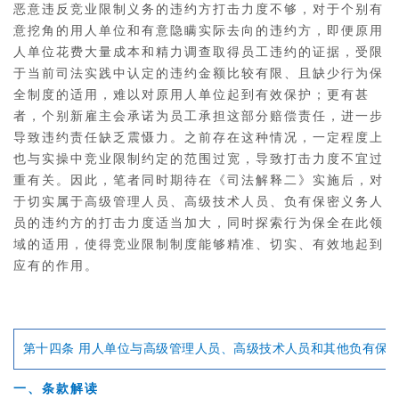
恶意违反竞业限制义务的违约方打击力度不够，对于个别有
意挖角的用人单位和有意隐瞒实际去向的违约方，即便原用
人单位花费大量成本和精力调查取得员工违约的证据，受限
于当前司法实践中认定的违约金额比较有限、且缺少行为保
全制度的适用，难以对原用人单位起到有效保护；更有甚
者，个别新雇主会承诺为员工承担这部分赔偿责任，进一步
导致违约责任缺乏震慑力。之前存在这种情况，一定程度上
也与实操中竞业限制约定的范围过宽，导致打击力度不宜过
重有关。因此，笔者同时期待在《司法解释二》实施后，对
于切实属于高级管理人员、高级技术人员、负有保密义务人
员的违约方的打击力度适当加大，同时探索行为保全在此领
域的适用，使得竞业限制制度能够精准、切实、有效地起到
应有的作用。
第十四条
用人单位与高级管理人员、高级技术人员和其他负有保密
一、条款解读