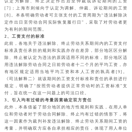
认定为解除、终止决定作出后至仲裁或诉讼期间的工资
[7]；上海市则倾向于认定为调解、仲裁、诉讼期间的工资
[8]。本条明确劳动者可主张支付的工资周期为“违法解除决
定作出日至劳动合同实际恢复履行日”，采取了对劳动者更
为有利的期间范围。
2、工资支付的标准
此前，各地关于违法解除、终止劳动关系期间内的工资支付
标准及责任承担的规则和实践亦存在差异，部分地区区分解
除、终止被认定为违法的原因适用不同的标准，部分地区适
用违法解除劳动合同之日前劳动者十二个月的平均工资，亦
有地区规定适用当地平均工资和本人工资的孰高者[9]。
《司法解释二》就该期间的工资支付标准和责任的承担进行
规定，明确了“按照劳动者提供正常劳动时的工资标准”支
付，旨在统一在这一问题上的司法口径。
3、引入均有过错的考量因素确定双方责任
此外，本条借鉴了部分地区的地方性规则和实践，在用人单
位和劳动者对于劳动合同解除、终止均有过错的情形下，将
这一因素作为裁判补发违法解除、终止劳动关系期间工资的
考量，并明确双方应各自承担相应的责任，体现了用人单位