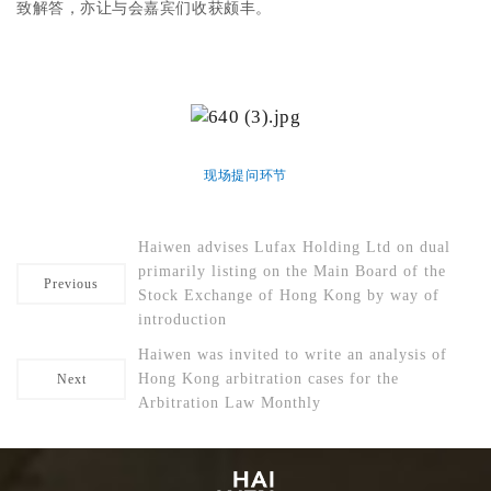
致解答，亦让与会嘉宾们收获颇丰。
现场提问环节
Haiwen advises Lufax Holding Ltd on dual
primarily listing on the Main Board of the
Previous
Stock Exchange of Hong Kong by way of
introduction
Haiwen was invited to write an analysis of
Hong Kong arbitration cases for the
Next
Arbitration Law Monthly