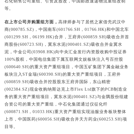
石化销售公司重组、引资及股改，中国邮政速递物流重组改制
等。
在上市公司并购重组方面，
高律师参与了居然之家借壳武汉中
商(000785.SZ)，中国南车(601766.SH，01766.HK)和中国北车
(601299.SH，06199.HK)合并，王府井(600859.SH)吸收合并首
商股份(600723.SH)，冀东水泥(000401.SZ)吸收合并金冀水
泥，中金公司(03908.HK)向中央汇金发行内资股收购中投证券
100%股权，中国电信集团下属互联网文娱板块注入号百控股
(600640.SH)的重大资产重组项目，中国五矿集团下属金融业务
板块注入ST金瑞(600390.SH)的重大资产重组项目，王府井
(600859.SH)吸收合并控股股东王府井国际，东山精密
(002384.SZ)现金收购纳斯达克上市Flex Ltd旗下的PCB制造业
务的重大资产重组项目，冀东水泥(000401.SZ)与金隅股份组建
合资公司的重大资产重组，中石化集团通过仪征化纤
(600871.SH，01033.HK)重大资产重组实现油服业务板块整体
上市，中国医药(600056.SH)吸收合并天方药业(600253.SH)项
目等。