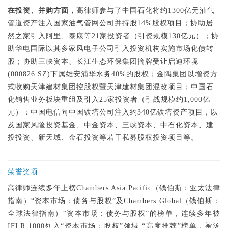
在投资、并购方面，
高律师参与了中国石化将约1300亿元油气
管道资产注入国家油气管网公司并持股14%股权项目；协助居
然之家引入阿里、泰康等21家投资者（引资规模130亿元）；协
助华电国际以其多家风电子公司引入投资机构实施市场化债转
股；协助三峡资本、长江生态环保集团摘牌受让启迪环境
(000826.SZ)下属雄安浦华水务40%的股权；金隅集团以增资方
式收购天津建材集团控股权暨天津建材集团混改项目；中国石
化销售业务板块重组及引入25家投资者（引战规模约1,000亿
元）；中国电信向中国铁塔公司注入约340亿铁塔资产项目，以
及国家风险投资基金、中金资本、三峡资本、中石化资本、建
投投资、新天域、金石投资等若干私募股权投资项目等。
荣誉奖项
高律师连续多年上榜Chambers Asia Pacific（钱伯斯：亚太法律
指南）“资本市场：债务与股权”及Chambers Global（钱伯斯：
全球法律指南）“资本市场：债务与股权”的榜单，连续多年被
IFLR 1000列入“资本市场：股权”领域 “高度推荐”榜单，被汤